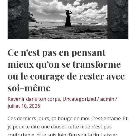
en
pensant
mieux
qu’on
se
transforme
Ce n’est pas en pensant
ou
le
mieux qu’on se transforme
courage
ou le courage de rester avec
de
soi-même
rester
avec
Revenir dans ton corps
,
Uncategorized
/
admin
/
soi-
juillet 10, 2026
même
Ces derniers jours, ça bouge en moi. C’est entamé. Et
je peux te dire une chose : cette mue n’est pas
confortable. Et je suis loin d’en voir la fin. Laisser