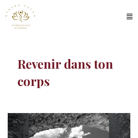
Aller
au
Men
contenu
Revenir dans ton
corps
Ce
n’est
pas