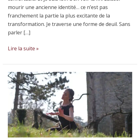
mourir une ancienne identité… ce n’est pas
franchement la partie la plus excitante de la
transformation. Je traverse une forme de deuil. Sans
parler […]
Lire la suite »
Pourquoi
le
mouvement
est
l’un
des
chemins
les