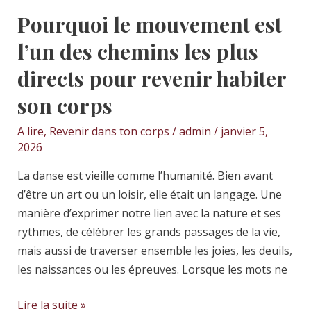
plus
Pourquoi le mouvement est
directs
pour
l’un des chemins les plus
revenir
directs pour revenir habiter
habiter
son corps
son
corps
A lire
,
Revenir dans ton corps
/
admin
/
janvier 5,
2026
La danse est vieille comme l’humanité. Bien avant
d’être un art ou un loisir, elle était un langage. Une
manière d’exprimer notre lien avec la nature et ses
rythmes, de célébrer les grands passages de la vie,
mais aussi de traverser ensemble les joies, les deuils,
les naissances ou les épreuves. Lorsque les mots ne
Lire la suite »