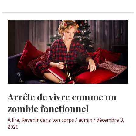
Arrête
de
vivre
comme
un
zombie
fonctionnel
Arrête de vivre comme un
zombie fonctionnel
A lire
,
Revenir dans ton corps
/
admin
/
décembre 3,
2025